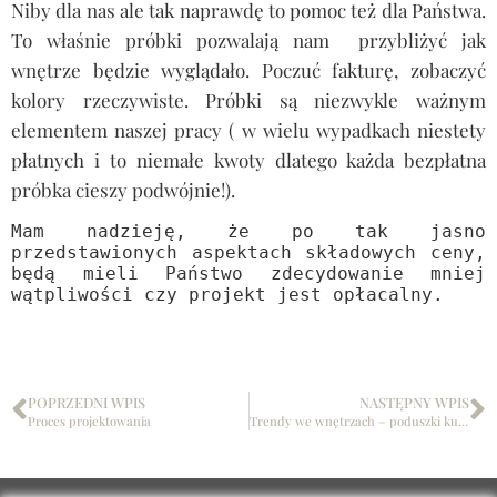
Niby dla nas ale tak naprawdę to pomoc też dla Państwa.
To właśnie próbki pozwalają nam
przybliżyć jak
wnętrze będzie wyglądało. Poczuć fakturę, zobaczyć
kolory rzeczywiste. Próbki są niezwykle ważnym
elementem naszej pracy ( w wielu wypadkach niestety
płatnych i to niemałe kwoty dlatego każda bezpłatna
próbka cieszy podwójnie!).
Cena projektu wnętrza
Mam nadzieję, że po tak jasno
przedstawionych aspektach składowych ceny,
będą mieli Państwo zdecydowanie mniej
wątpliwości czy projekt jest opłacalny.
POPRZEDNI WPIS
NASTĘPNY WPIS
Proces projektowania
Trendy we wnętrzach – poduszki kulki