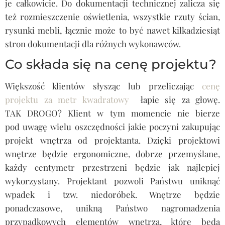
je całkowicie. Do dokumentacji technicznej zalicza się
też rozmieszczenie oświetlenia, wszystkie rzuty ścian,
rysunki mebli, łącznie może to być nawet kilkadziesiąt
stron dokumentacji dla różnych wykonawców.
Co składa się na cenę projektu?
Większość klientów słysząc lub przeliczając
cenę
projektu za metr kwadratowy
łapie się za głowę.
TAK DROGO? Klient w tym momencie nie bierze
pod uwagę wielu oszczędności jakie poczyni zakupując
projekt wnętrza od projektanta. Dzięki projektowi
wnętrze będzie ergonomiczne, dobrze przemyślane,
każdy centymetr przestrzeni będzie jak najlepiej
wykorzystany. Projektant pozwoli Państwu uniknąć
wpadek i tzw. niedoróbek. Wnętrze będzie
ponadczasowe, unikną Państwo nagromadzenia
przypadkowych elementów wnętrza, które będą