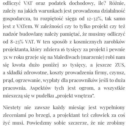
odliczyć VAT oraz podatek dochodowy, ile? Różnie,
zależy na jakich warunkach jest prowadzona działalność
gospodarcza, tu rozpiętość sięga od 12-32%, tak samo
jest z VATem. W zależności czy to tylko projekt czy też
nadzór budowlany należy pamiętać, że musimy odliczyć
od 8-23% VAT. W ten sposób z kosmicznych zarobków
projektanta, który zdziera 16 tysięcy za projekt i pewnie
3x w roku grzeje się na Malediwach (marzenie) robi nam
się kwota dużo poniżej 10 tysięcy, a jeszcze ZUS,
a składki zdrowotne, koszty prowadzenia firmy, czynsz,
prąd, ogrzewanie, wypłaty dla pracowników jeśli to duża
pracownia. Aspektów tych jest ogrom, a wszystkie
mieszczą się w pudełku „projekt wnętrza”.
Niestety nie zawsze każdy miesiąc jest wypełniony
zleceniami po brzegi, a projektant też człowiek za coś
żyć musi. Powiedzmy sobie szczerze, że nie zrobimy